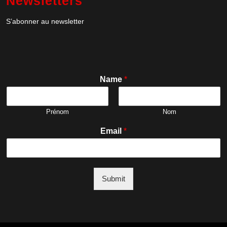
Newsletters
S’abonner au newsletter
Name
*
Prénom
Nom
N
Email
*
a
m
e
*
E
Submit
m
a
i
l