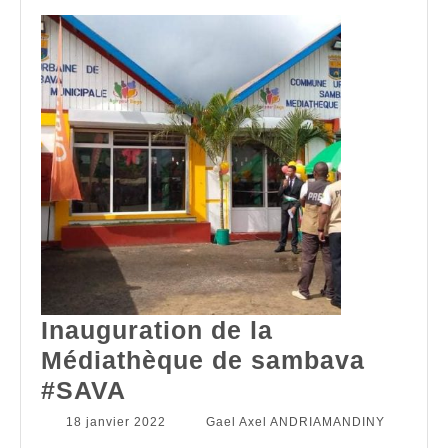
Inauguration de la
Médiathèque de sambava
Inauguration
#SAVA
de
18
Gael
18 janvier 2022
|
Gael Axel ANDRIAMANDINY
|
janvier
Axel
0 commentaire
|
9 h 09 min