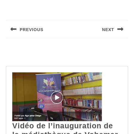
Navigation
de
PREVIOUS
NEXT
l’article
Article
Article
précédent
suivant
:
:
Related Post
Vidéo de l’inauguration de