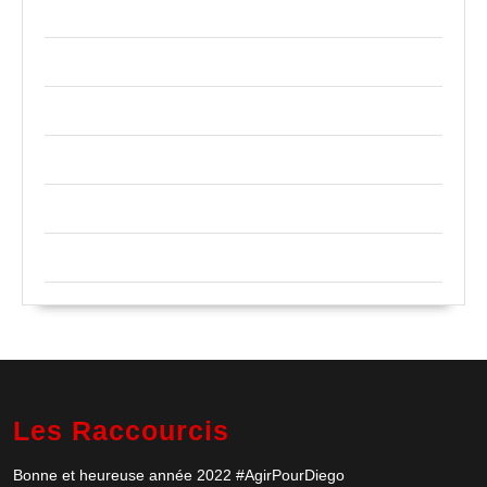
Projets réalisés
salle informatique
sambava
SAVA
Sud de Madagascar
vohemar
Les Raccourcis
Bonne et heureuse année 2022 #AgirPourDiego