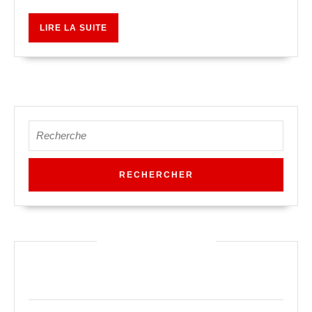
LIRE
LIRE LA SUITE
LA
SUITE
Search
for:
Articles récents
Agir pour Diego #AgirPourEducation